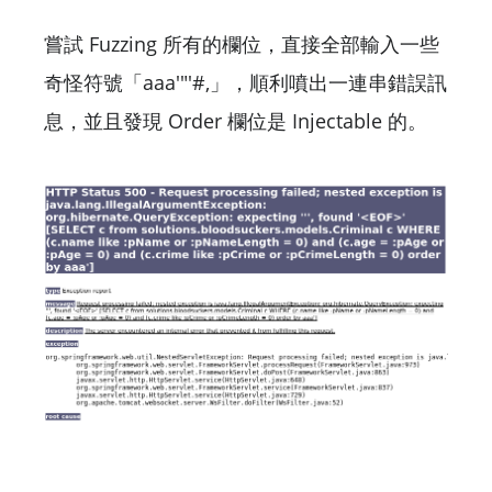
嘗試 Fuzzing 所有的欄位，直接全部輸入一些
奇怪符號「aaa'"'#,」，順利噴出一連串錯誤訊
息，並且發現 Order 欄位是 Injectable 的。