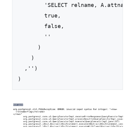
        'SELECT relname, A.attname 
        true,  

        false,  

        ''  

      )  

    )  

  ,'')  

)