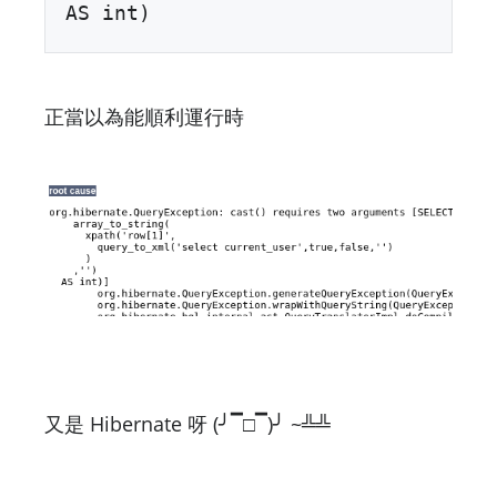
AS int)
正當以為能順利運行時
又是 Hibernate 呀 (╯▔□▔)╯ ~╩╩