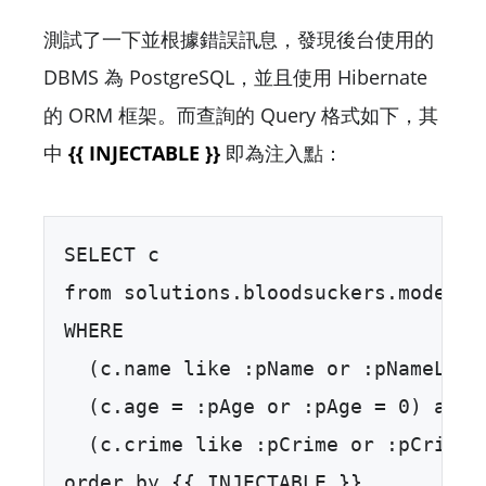
測試了一下並根據錯誤訊息，發現後台使用的
DBMS 為 PostgreSQL，並且使用 Hibernate
的 ORM 框架。而查詢的 Query 格式如下，其
中
{{ INJECTABLE }}
即為注入點：
SELECT c  

from solutions.bloodsuckers.models.C
WHERE   

  (c.name like :pName or :pNameLengt
  (c.age = :pAge or :pAge = 0) and  
  (c.crime like :pCrime or :pCrimeLe
order by {{ INJECTABLE }}