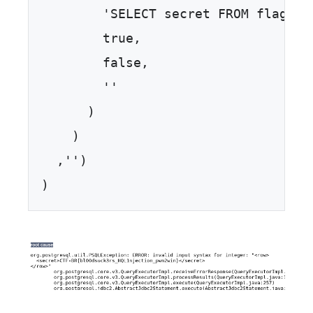
        'SELECT secret FROM flag',  
        true,  

        false,  

        ''  

      )  

    )  

  ,'')  

)