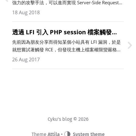
強力的攻擊手法，可以進而實現 Server-Side Request
Forgery、…
18 Aug 2018
透過 LFI 引入 PHP session 檔案觸發
RCE
先前因為朋友分享而得知某個小站具有 LFI 漏洞，於是
就想嘗試著觸發 RCE，但發現主機上檔案權限蠻嚴格
的，幸好最終還是成功透過 session 檔案觸發，因為過
26 Aug 2017
程有幾個蠻有趣的小細節，就趕緊寫篇文章作個筆記。
該網站發生…
Cyku's blog © 2026
Theme
Attila
•
System theme