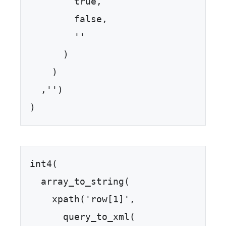
        true,  

        false,  

        ''  

      )  

    )  

  ,'')  

)
int4(  

  array_to_string(  

    xpath('row[1]',   

      query_to_xml(  
