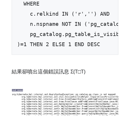
  WHERE   

    c.relkind IN ('r','') AND   

    n.nspname NOT IN ('pg_catalog', 
    pg_catalog.pg_table_is_visible(c
)=1 THEN 2 ELSE 1 END DESC
結果卻噴出這個錯誤訊息 Σ(T□T)